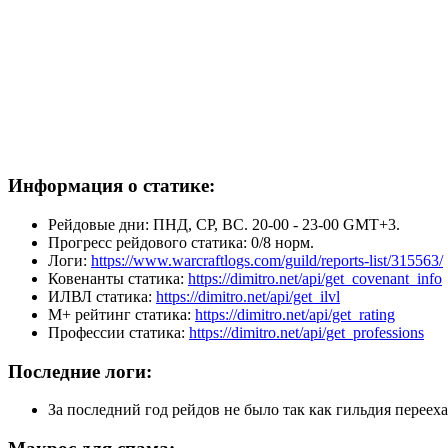
Информация о статике:
Рейдовые дни: ПНД, СР, ВС. 20-00 - 23-00 GMT+3.
Прогресс рейдового статика: 0/8 норм.
Логи:
https://www.warcraftlogs.com/guild/reports-list/315563/
Ковенанты статика:
https://dimitro.net/api/get_covenant_info
ИЛВЛ статика:
https://dimitro.net/api/get_ilvl
М+ рейтинг статика:
https://dimitro.net/api/get_rating
Профессии статика:
https://dimitro.net/api/get_professions
Последние логи:
За последний год рейдов не было так как гильдия переехал