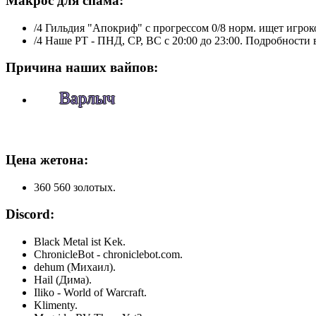
Макрос для спама:
/4 Гильдия "Апокриф" c прогрессом 0/8 норм. ищет игрок
/4 Наше РТ - ПНД, СР, ВС с 20:00 до 23:00. Подробности
Причина наших вайпов:
Варлыч
Цена жетона:
360 560 золотых.
Discord:
Black Metal ist Kek.
ChronicleBot - chroniclebot.com.
dehum (Михаил).
Hail (Дима).
Iliko - World of Warcraft.
Klimenty.